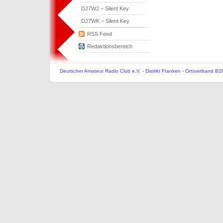
DJ7WJ – Silent Key
DJ7WK – Silent Key
RSS Feed
Redaktionsbereich
Deutscher Amateur Radio Club e.V.
-
Distrikt Franken
-
Ortsverband B2