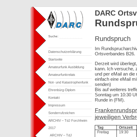
DARC Ortsv
Rundspr
Suche:
Rundspruch
Im Rundsprucharchiv
Datenschutzerklärung
Ortsverbandes B26.
Startseite
Derzeit wird überleg
Amateurfunk Ausbildung
kann. Ich versuche,
und per eMail an die 
Amateurfunkrelais
einfach eine eMail mi
Not- und Katastrophenfunk
senden)
Bis auf weiteres tre
Ehrenbürg-Diplom
Sonntag um 10:30 Uh
Kontakt
Runde in (FM).
Impressum
Frankenrundspr
Sonderrufzeichen
jeweiligen Verb
ARCHIV – TdJ Forchheim
Tag
Ortszeit
2017
Freitag
19:30
ARCHIV – TdJ