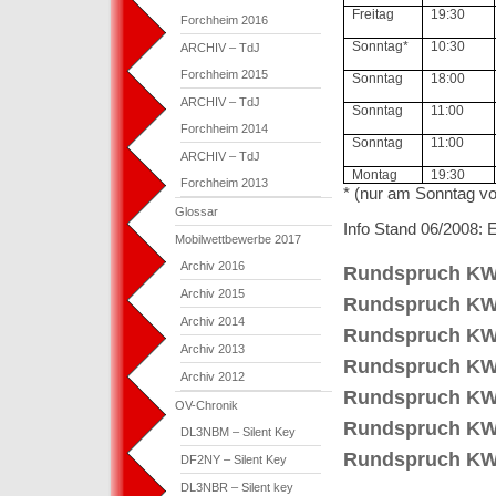
Freitag
19:30
Forchheim 2016
Sonntag*
10:30
ARCHIV – TdJ
Forchheim 2015
Sonntag
18:00
ARCHIV – TdJ
Sonntag
11:00
Forchheim 2014
Sonntag
11:00
ARCHIV – TdJ
Montag
19:30
Forchheim 2013
* (nur am Sonntag vo
Glossar
Info Stand 06/2008
Mobilwettbewerbe 2017
Archiv 2016
Rundspruch K
Archiv 2015
Rundspruch K
Archiv 2014
Rundspruch K
Archiv 2013
Rundspruch K
Archiv 2012
Rundspruch K
OV-Chronik
Rundspruch K
DL3NBM – Silent Key
Rundspruch K
DF2NY – Silent Key
DL3NBR – Silent key