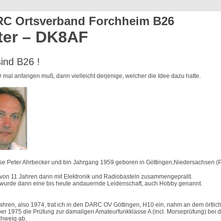
C Ortsverband Forchheim B26
ter – DK8AF
sind B26 !
r mal anfangen muß, dann vielleicht derjenige, welcher die Idee dazu hatte.
sse Peter Ahrbecker und bin Jahrgang 1959 geboren in Göttingen,Niedersachsen (P
r von 11 Jahren dann mit Elektronik und Radiobasteln zusammengeprallt.
wurde dann eine bis heute andauernde Leidenschaft, auch Hobby genannt.
Jahren, also 1974, trat ich in den DARC OV Göttingen, H10 ein, nahm an dem örtlich
r 1975 die Prüfung zur damaligen Amateurfunkklasse A (incl. Morseprüfung) bei 
hweig ab.