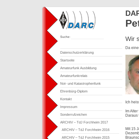
DAR
Pe
Suche:
Wir 
Da eine
Datenschutzerklärung
Startseite
Amateurfunk Ausbildung
Amateurfunkrelais
Not- und Katastrophenfunk
Ehrenbürg-Diplom
Kontakt
Ich hei
Impressum
Im Alte
Sonderrufzeichen
Daraus 
ARCHIV – TdJ Forchheim 2017
Mit 15 
ARCHIV – TdJ Forchheim 2016
Dezembe
Braunsc
ARCHIV – TdJ Forchheim 2015