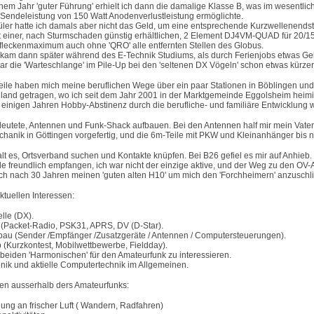
nem Jahr 'guter Führung' erhielt ich dann die damalige Klasse B, was im wesentlic
 Sendeleistung von 150 Watt Anodenverlustleistung ermöglichte.
üler hatte ich damals aber nicht das Geld, um eine entsprechende Kurzwellenendst
t einer, nach Sturmschaden günstig erhältlichen, 2 Element DJ4VM-QUAD für 20/15
leckenmaximum auch ohne 'QRO' alle entfernten Stellen des Globus.
' kam dann später während des E-Technik Studiums, als durch Ferienjobs etwas Geld
ar die 'Warteschlange' im Pile-Up bei den 'seltenen DX Vögeln' schon etwas kürzer
weile haben mich meine beruflichen Wege über ein paar Stationen in Böblingen und
land getragen, wo ich seit dem Jahr 2001 in der Marktgemeinde Eggolsheim heimi
 einigen Jahren Hobby-Abstinenz durch die berufliche- und familiäre Entwicklung 
eutete, Antennen und Funk-Shack aufbauen. Bei den Antennen half mir mein Vater (
hanik in Göttingen vorgefertig, und die 6m-Teile mit PKW und Kleinanhänger bis na
lt es, Ortsverband suchen und Kontakte knüpfen. Bei B26 gefiel es mir auf Anhieb.
de freundlich empfangen, ich war nicht der einzige aktive, und der Weg zu den OV-
 ich nach 30 Jahren meinen 'guten alten H10' um mich den 'Forchheimern' anzuschl
ktuellen Interessen:
lle (DX).
al (Packet-Radio, PSK31, APRS, DV (D-Star).
tbau (Sender /Empfänger /Zusatzgeräte / Antennen / Computersteuerungen).
b (Kurzkontest, Mobilwettbewerbe, Fieldday).
 beiden 'Harmonischen' für den Amateurfunk zu interessieren.
ronik und aktielle Computertechnik im Allgemeinen.
sen ausserhalb ders Amateurfunks:
ung an frischer Luft ( Wandern, Radfahren)