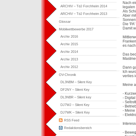
Nach ei
ARCHIV – TdJ Forchheim 2014
legalen
Als Sch
ARCHIV – TdJ Forchheim 2013
Aber mi
Sonnenf
Glossar
Die 'PA
Damit w
Mobilwettbewerbe 2017
Archiv 2016
Mittler
Franken
Archiv 2015
es nach
Archiv 2014
Das bed
Mastmec
Archiv 2013
Archiv 2012
Dann ga
Ich wur
OV-Chronik
verlies
DL3NBM – Silent Key
Meine a
DF2NY – Silent Key
- Kurzwe
DL3NBR – Silent key
- Digit
- Selbs
DJ7WJ – Silent Key
- Betrie
- Meine
DJ7WK – Silent Key
- Elekt
RSS Feed
Interes
Redaktionsbereich
- Beweg