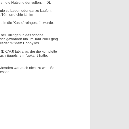
hen die Nutzung der vollen, in DL
ufe zu bauen oder gar zu kaufen.
/10m erreichte ich im
 in die 'Kasse' reingespült wurde.
.
 bei Dillingen in das schöne
sch geworden bin. Im Jahr 2003 ging
wieder mit dem Hobby los.
DK7AJ) tatkräftig, der die komplette
ch Eggolsheim 'gekarrt' hatte.
Abenden war auch nicht zu weit. So
iessen.